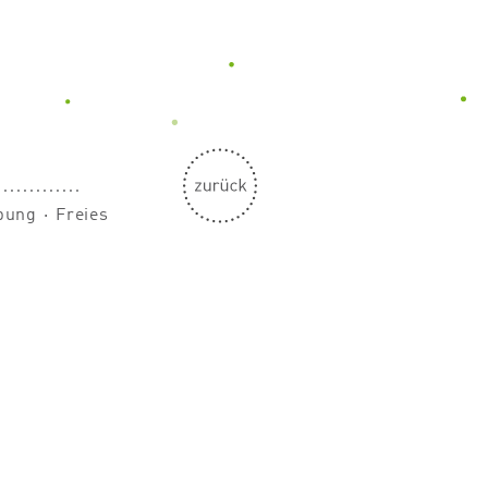
bung
⋅
Freies